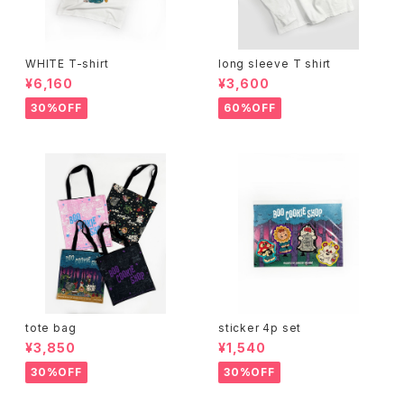
WHITE T-shirt
long sleeve T shirt
¥6,160
¥3,600
30%OFF
60%OFF
tote bag
sticker 4p set
¥3,850
¥1,540
30%OFF
30%OFF