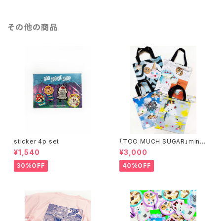
その他の商品
sticker 4p set
「TOO MUCH SUGAR」mini t
ote bag
¥1,540
¥3,000
30%OFF
40%OFF