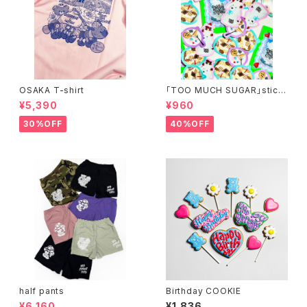
OSAKA T-shirt
「TOO MUCH SUGAR」stick
er 4p set
¥5,390
¥960
30%OFF
40%OFF
half pants
Birthday COOKIE
¥6,160
¥1,836