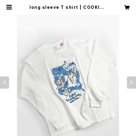
long sleeve T shirt | COOKIEB
OY WEBSHOP