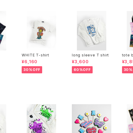
WHITE T-shirt
long sleeve T shirt
tote 
¥6,160
¥3,600
¥3,8
30%OFF
60%OFF
30%