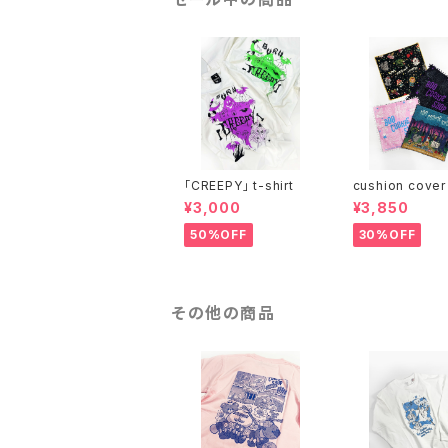
「CREEPY」 t-shirt
cushion cover
¥3,000
¥3,850
50%OFF
30%OFF
その他の商品