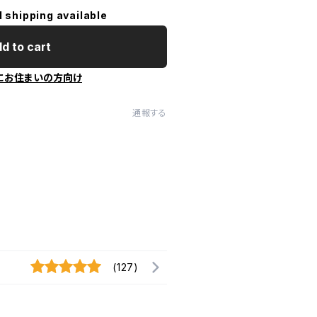
l shipping available
d to cart
にお住まいの方向け
通報する
(127)