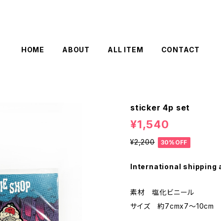
HOME
ABOUT
ALL ITEM
CONTACT
sticker 4p set
¥1,540
¥2,200
30%OFF
International shipping 
素材 塩化ビニール
サイズ 約7cmx7〜10cm