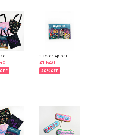
bag
sticker 4p set
50
¥1,540
OFF
30%OFF